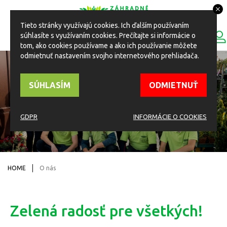
Tieto stránky využívajú cookies. Ich ďalším používaním
0
súhlasíte s využívaním cookies. Prečítajte si informácie o
ESHOP
Toggle
tom, ako cookies používame a ako ich používanie môžete
navigation
odmietnuť nastavením svojho internetového prehliadača.
SÚHLASÍM
ODMIETNUŤ
Zelená radosť pre všetkých!
GDPR
INFORMÁCIE O COOKIES
HOME
O nás
Zelená radosť pre všetkých!