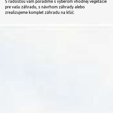
S radosťou vám poradíme s výberom vhodnej vegetácie
pre vašu záhradu, s návrhom záhrady alebo
zrealizujeme komplet záhradu na kľúč.