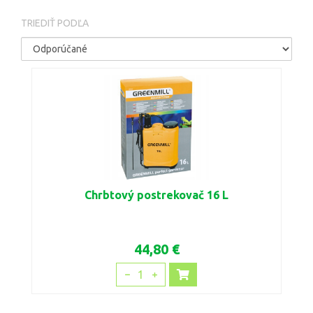
TRIEDIŤ PODĽA
Chrbtový postrekovač 16 L
44,80 €
1