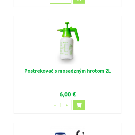
Postrekovač s mosadzným hrotom 2L
6,00 €
1