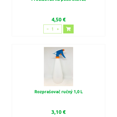
4,50 €
1
Rozprašovač ručný 1,0 L
3,10 €