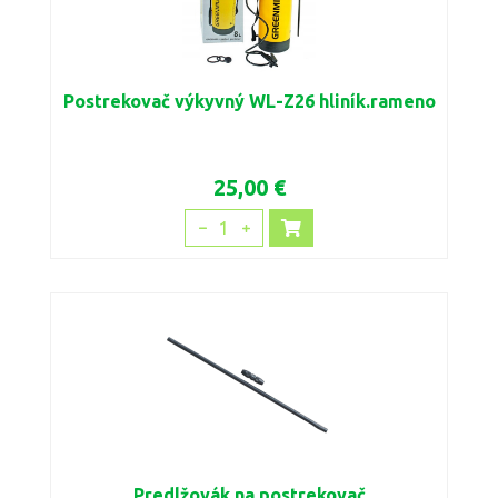
Postrekovač výkyvný WL-Z26 hliník.rameno
25,00 €
1
Predlžovák na postrekovač