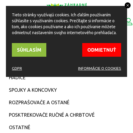
Tieto stránky využívajú cookies. Ich ďalším používaním
0
súhlasíte s využívaním cookies. Prečítajte si informácie o
ESHOP
Toggle
tom, ako cookies používame a ako ich používanie môžete
navigation
odmietnuť nastavením svojho internetového prehliadača.
HOME
Eshop
Zavlažovanie
SÚHLASÍM
ODMIETNUŤ
ZAVLAŽOVANIE
GDPR
INFORMÁCIE O COOKIES
HADICE
SPOJKY A KONCOVKY
ROZPRAŠOVAČE A OSTANÉ
POSKTREKOVAČE RUČNÉ A CHRBTOVÉ
OSTATNÉ