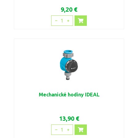
9,20 €
1
Mechanické hodiny IDEAL
13,90 €
1