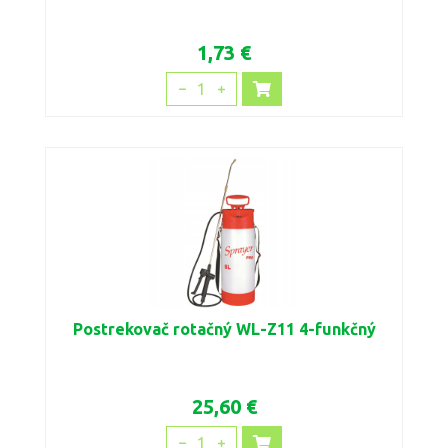
1,73 €
1
Postrekovač rotačný WL-Z11 4-funkčný
25,60 €
1