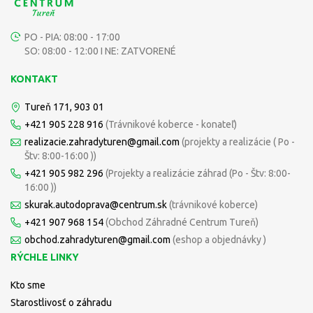
PO - PIA: 08:00 - 17:00
SO: 08:00 - 12:00 I NE: ZATVORENÉ
KONTAKT
Tureň 171, 903 01
+421 905 228 916
(Trávnikové koberce - konateľ)
realizacie.zahradyturen@gmail.com
(projekty a realizácie ( Po -
Štv: 8:00-16:00 ))
+421 905 982 296
(Projekty a realizácie záhrad (Po - Štv: 8:00-
16:00 ))
skurak.autodoprava@centrum.sk
(trávnikové koberce)
+421 907 968 154
(Obchod Záhradné Centrum Tureň)
obchod.zahradyturen@gmail.com
(eshop a objednávky )
RÝCHLE LINKY
Kto sme
Starostlivosť o záhradu