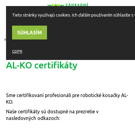
Tieto stránky využívajú cookies. Ich ďalším používaním súhlasíte 
0
ESHOP
Toggle
navigation
SÚHLASÍM
HOME
ALKO KOSAČKY
GDPR
AL-KO certifikáty
Sme certifikovaní profesionáli pre robotické kosačky AL-
KO.
Naše certifikáty sú dostupné na prezretie v
nasledovných odkazoch: