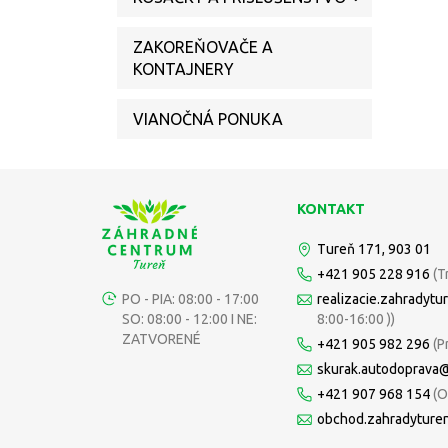
ZAKOREŇOVAČE A
KONTAJNERY
VIANOČNÁ PONUKA
KONTAKT
Tureň 171, 903 01
+421 905 228 916
(T
PO - PIA: 08:00 - 17:00
realizacie.zahradyt
SO: 08:00 - 12:00 I NE:
8:00-16:00 ))
ZATVORENÉ
+421 905 982 296
(P
skurak.autodoprava
+421 907 968 154
(O
obchod.zahradyture