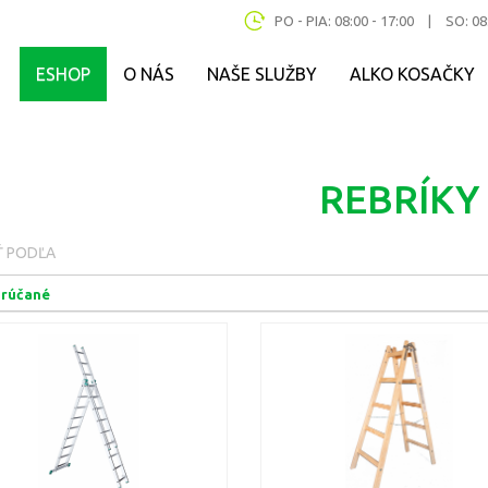
PO - PIA: 08:00 - 17:00
|
SO: 08
ESHOP
O NÁS
NAŠE SLUŽBY
ALKO KOSAČKY
REBRÍKY
Ť PODĽA
rúčané