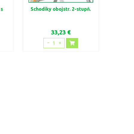
 s
Schodíky obojstr. 2-stupň.
33,23 €
1