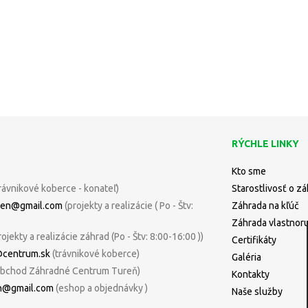
RÝCHLE LINKY
Kto sme
rávnikové koberce - konateľ)
Starostlivosť o z
uren@gmail.com
(projekty a realizácie ( Po - Štv:
Záhrada na kľúč
Záhrada vlastnor
rojekty a realizácie záhrad (Po - Štv: 8:00-16:00 ))
Certifikáty
@centrum.sk
(trávnikové koberce)
Galéria
bchod Záhradné Centrum Tureň)
Kontakty
n@gmail.com
(eshop a objednávky )
Naše služby