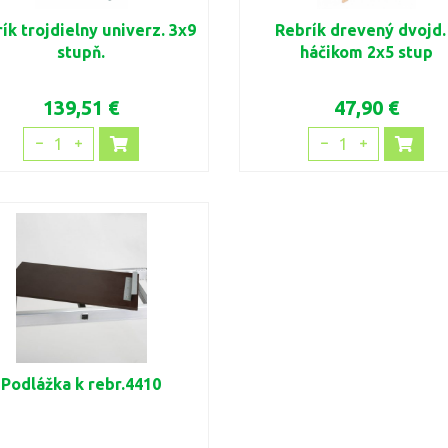
ík trojdielny univerz. 3x9
Rebrík drevený dvojd.
stupň.
háčikom 2x5 stup
139,51 €
47,90 €
1
1
Podlážka k rebr.4410