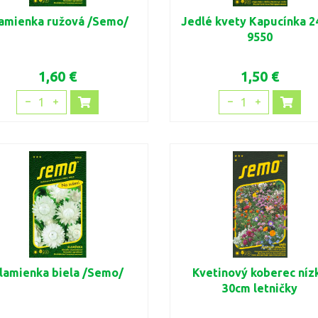
amienka ružová /Semo/
Jedlé kvety Kapucínka 
9550
1,60 €
1,50 €
1
1
lamienka biela /Semo/
Kvetinový koberec níz
30cm letničky