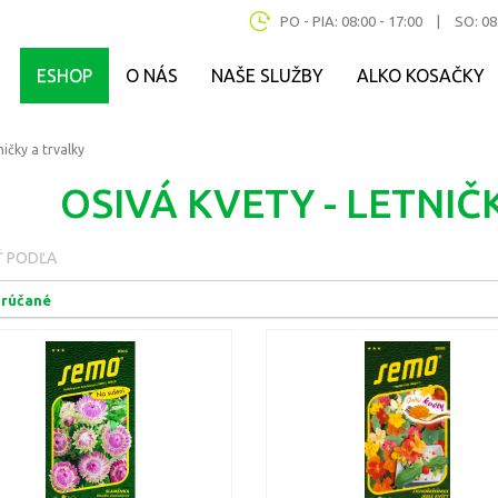
PO - PIA: 08:00 - 17:00
|
SO: 08
ESHOP
O NÁS
NAŠE SLUŽBY
ALKO KOSAČKY
ničky a trvalky
OSIVÁ KVETY - LETNIČ
Ť PODĽA
rúčané