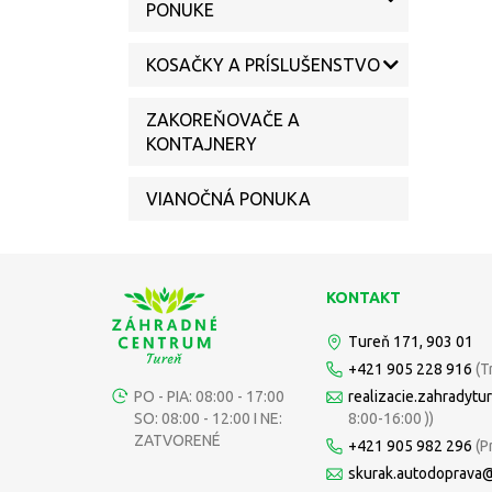
PONUKE
KOSAČKY A PRÍSLUŠENSTVO
ZAKOREŇOVAČE A
KONTAJNERY
VIANOČNÁ PONUKA
KONTAKT
Tureň 171, 903 01
+421 905 228 916
(T
PO - PIA: 08:00 - 17:00
realizacie.zahradyt
SO: 08:00 - 12:00 I NE:
8:00-16:00 ))
ZATVORENÉ
+421 905 982 296
(P
skurak.autodoprava