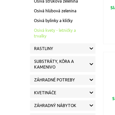
Osivá struková zelenina
Sl
Osivá hlúbová zelenina
Osivá bylinky a klíčky
Osivá kvety - letničky a
trvalky
RASTLINY
SUBSTRÁTY, KÔRA A
KAMENIVO
ZÁHRADNÉ POTREBY
KVETINÁČE
S
ZÁHRADNÝ NÁBYTOK