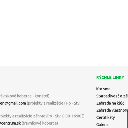
RÝCHLE LINKY
Kto sme
rávnikové koberce - konateľ)
Starostlivosť o z
uren@gmail.com
(projekty a realizácie ( Po - Štv:
Záhrada na kľúč
Záhrada vlastnor
rojekty a realizácie záhrad (Po - Štv: 8:00-16:00 ))
Certifikáty
@centrum.sk
(trávnikové koberce)
Galéria