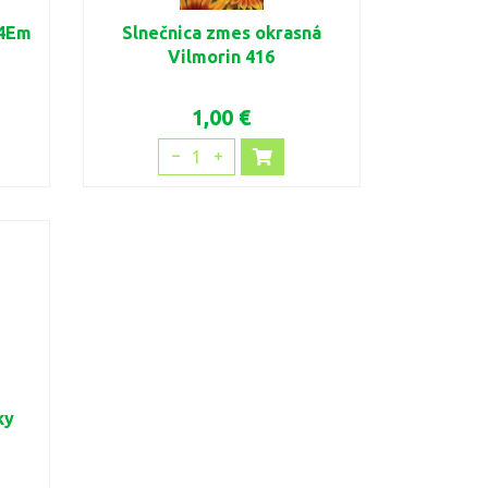
24Em
Slnečnica zmes okrasná
Vilmorin 416
1,00 €
1
ky