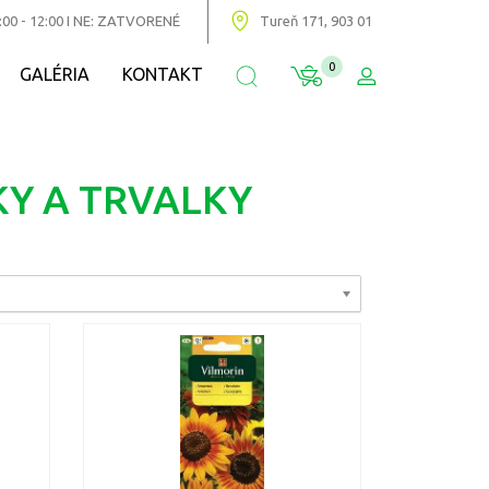
:00 - 12:00 I NE: ZATVORENÉ
Tureň 171, 903 01
0
GALÉRIA
KONTAKT
KY A TRVALKY