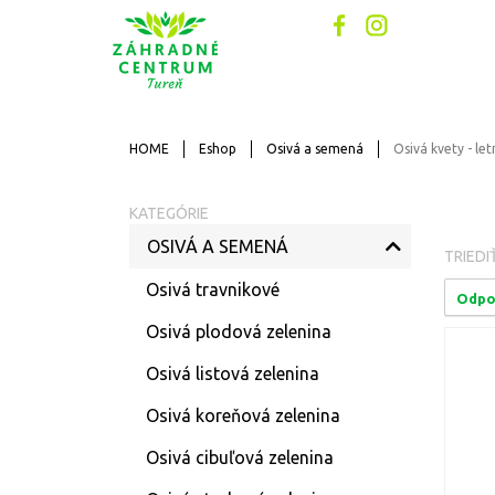
HOME
Eshop
Osivá a semená
Osivá kvety - let
KATEGÓRIE
OSIVÁ A SEMENÁ
TRIEDI
Osivá travnikové
Odpo
Osivá plodová zelenina
Osivá listová zelenina
Osivá koreňová zelenina
Osivá cibuľová zelenina