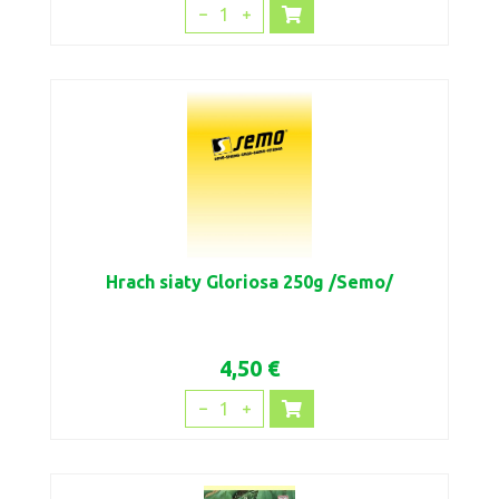
1
Hrach siaty Gloriosa 250g /Semo/
4,50 €
1