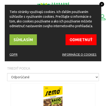
Tieto stránky využívajú cookies. Ich ďalším používaním
0
súhlasíte s využívaním cookies. Prečítajte si informácie o
ESHOP
Toggle
tom, ako cookies používame a ako ich používanie môžete
navigation
odmietnuť nastavením svojho internetového prehliadača.
HOME
Eshop
Osivá a semená
Osivá struková zelenina
SÚHLASÍM
ODMIETNUŤ
OSIVÁ STRUKOVÁ
ZELENINA
GDPR
INFORMÁCIE O COOKIES
TRIEDIŤ PODĽA