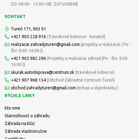
SO: 08:00 - 12:00 I NE: ZATVORENÉ
KONTAKT
Tureň 171, 903 01
+421 905 228 916
(Trávnikové koberce - konateľ)
realizacie.zahradyturen@gmail.com
(projekty a realizácie ( Po -
Štv: 8:00-16:00 ))
+421 905 982 296
(Projekty a realizácie záhrad (Po - Štv: 8:00-
16:00 ))
skurak.autodoprava@centrum.sk
(trávnikové koberce)
+421 907 968 154
(Obchod Záhradné Centrum Tureň)
obchod.zahradyturen@gmail.com
(eshop a objednávky )
RÝCHLE LINKY
Kto sme
Starostlivosť o záhradu
Záhrada na kľúč
Záhrada vlastnoručne