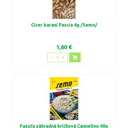
Cícer baraní Pascia 4g /Semo/
1,60 €
1
Fazuľa záhradná kríčková Cannelino 40g