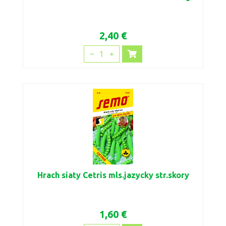
2,40 €
1
Hrach siaty Cetris mls.jazycky str.skory
1,60 €