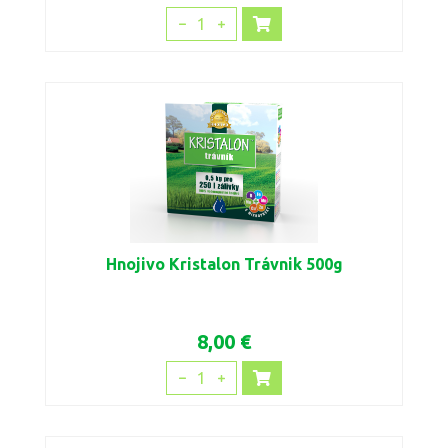
1
Hnojivo Kristalon Trávnik 500g
8,00 €
1