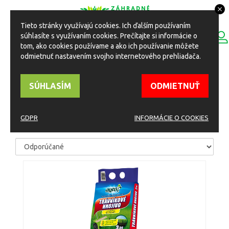
Tieto stránky využívajú cookies. Ich ďalším používaním
0
súhlasíte s využívaním cookies. Prečítajte si informácie o
ESHOP
Toggle
tom, ako cookies používame a ako ich používanie môžete
navigation
odmietnuť nastavením svojho internetového prehliadača.
HOME
Eshop
HNOJIVÁ
Na trávnik
SÚHLASÍM
ODMIETNUŤ
NA TRÁVNIK
GDPR
INFORMÁCIE O COOKIES
TRIEDIŤ PODĽA