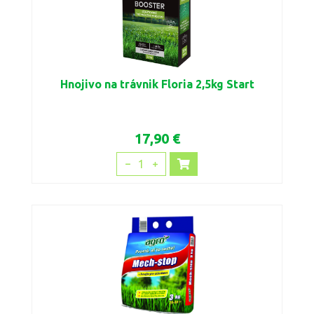
Hnojivo na trávnik Floria 2,5kg Start
17,90 €
1