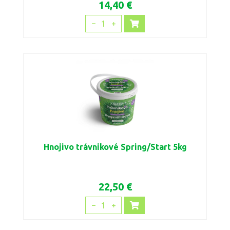
14,40 €
1
Hnojivo trávnikové Spring/Start 5kg
22,50 €
1