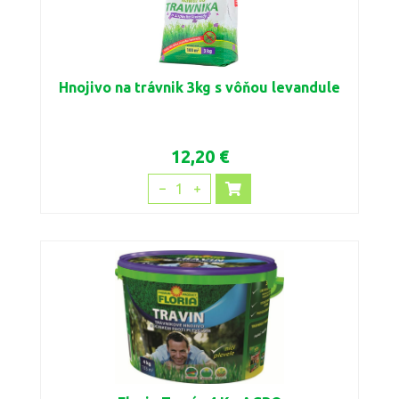
Hnojivo na trávnik 3kg s vôňou levandule
12,20 €
1