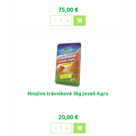
75,00 €
1
Hnojivo trávnikové 5kg jeseň Agro
20,00 €
1