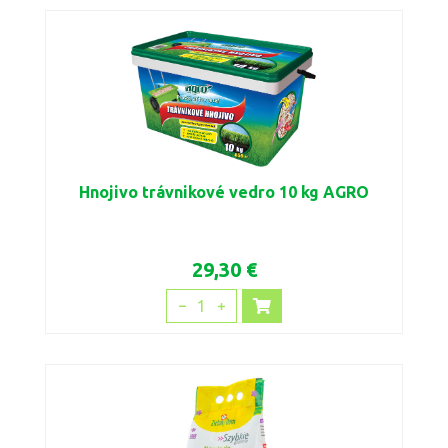
Hnojivo trávnikové vedro 10 kg AGRO
29,30 €
1