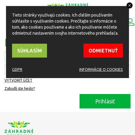
Tieto stránky využívajú cookies. Ich ďalším používaním
0
súhlasíte s využívaním cookies. Prečítajte si informácie o
ESHOP
Toggle
tom, ako cookies používame a ako ich používanie môžete
navigation
odmietnuť nastavením svojho internetového prehliadača.
PRIHLÁSIŤ SA
SÚHLASÍM
ODMIETNUŤ
GDPR
INFORMÁCIE O COOKIES
VYTVORIŤ ÚČET
Zabudli ste heslo?
Prihlásiť