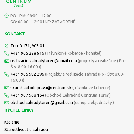
PO - PIA: 08:00 - 17:00
SO: 08:00 - 12:00 I NE: ZATVORENÉ
KONTAKT
Tureň 171, 903 01
+421 905 228 916
(Trávnikové koberce - konateľ)
realizacie.zahradyturen@gmail.com
(projekty a realizácie ( Po -
Štv: 8:00-16:00 ))
+421 905 982 296
(Projekty a realizácie záhrad (Po - Štv: 8:00-
16:00 ))
skurak.autodoprava@centrum.sk
(trávnikové koberce)
+421 907 968 154
(Obchod Záhradné Centrum Tureň)
obchod.zahradyturen@gmail.com
(eshop a objednávky )
RÝCHLE LINKY
Kto sme
Starostlivosť o záhradu