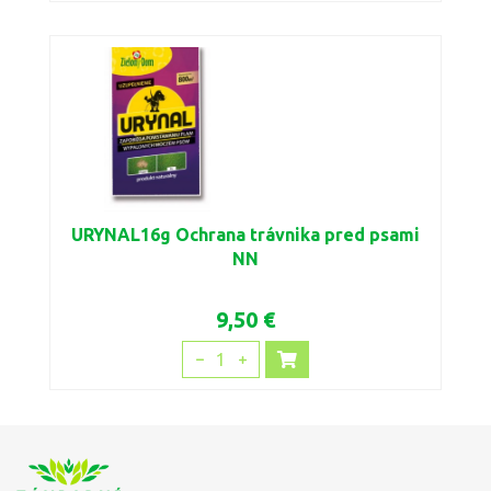
URYNAL16g Ochrana trávnika pred psami
NN
9,50 €
1