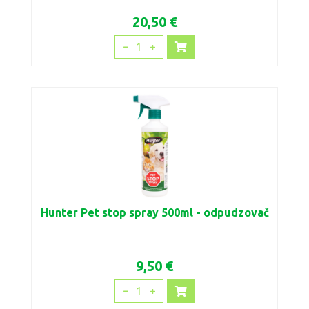
20,50 €
1
Hunter Pet stop spray 500ml - odpudzovač
9,50 €
1