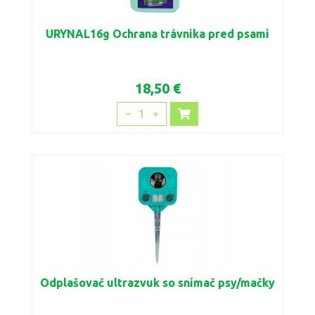
URYNAL16g Ochrana trávnika pred psami
18,50 €
1
Odplašovač ultrazvuk so snímač psy/mačky