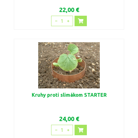
22,00 €
1
Kruhy proti slimákom STARTER
24,00 €
1