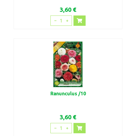
3,60 €
1
Ranunculus /10
3,60 €
1