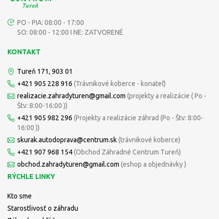
PO - PIA: 08:00 - 17:00
SO: 08:00 - 12:00 I NE: ZATVORENÉ
KONTAKT
Tureň 171, 903 01
+421 905 228 916
(Trávnikové koberce - konateľ)
realizacie.zahradyturen@gmail.com
(projekty a realizácie ( Po -
Štv: 8:00-16:00 ))
+421 905 982 296
(Projekty a realizácie záhrad (Po - Štv: 8:00-
16:00 ))
skurak.autodoprava@centrum.sk
(trávnikové koberce)
+421 907 968 154
(Obchod Záhradné Centrum Tureň)
obchod.zahradyturen@gmail.com
(eshop a objednávky )
RÝCHLE LINKY
Kto sme
Starostlivosť o záhradu