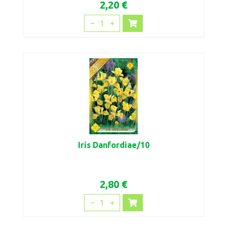
2,20 €
1
Iris Danfordiae/10
2,80 €
1