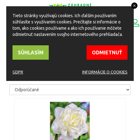
Tieto stránky využívajú cookies. Ich ďalším používaním
0
súhlasíte s využívaním cookies. Prečítajte si informácie o
ESHOP
Toggle
tom, ako cookies používame a ako ich používanie môžete
navigation
odmietnuť nastavením svojho internetového prehliadača.
HOME
Eshop
Rastliny
Cibuľoviny
SÚHLASÍM
ODMIETNUŤ
CIBUĽOVINY
GDPR
INFORMÁCIE O COOKIES
TRIEDIŤ PODĽA