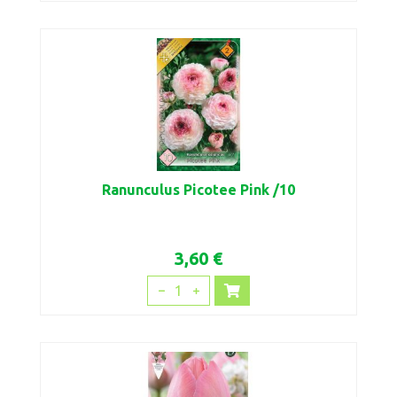
Ranunculus Picotee Pink /10
3,60 €
1