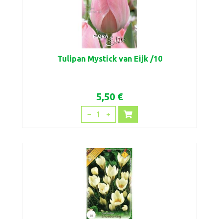
Tulipan Mystick van Eijk /10
5,50 €
1