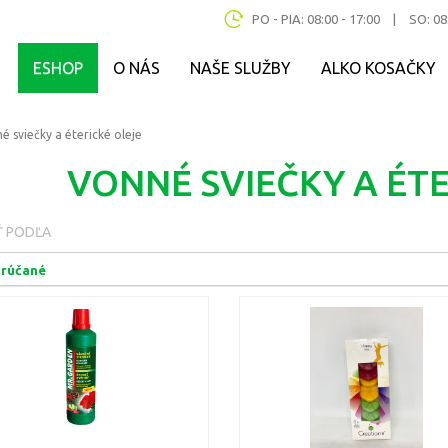
PO - PIA: 08:00 - 17:00
|
SO: 08
ESHOP
O NÁS
NAŠE SLUŽBY
ALKO KOSAČKY
é sviečky a éterické oleje
VONNÉ SVIEČKY A ÉTE
Ť PODĽA
rúčané