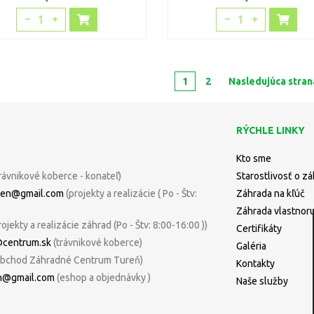
1
1
1
2
Nasledujúca stran
RÝCHLE LINKY
Kto sme
rávnikové koberce - konateľ)
Starostlivosť o z
uren@gmail.com
(projekty a realizácie ( Po - Štv:
Záhrada na kľúč
Záhrada vlastnor
rojekty a realizácie záhrad (Po - Štv: 8:00-16:00 ))
Certifikáty
@centrum.sk
(trávnikové koberce)
Galéria
bchod Záhradné Centrum Tureň)
Kontakty
n@gmail.com
(eshop a objednávky )
Naše služby