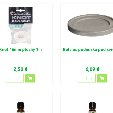
Knôt 16mm plochý 1m
Bolsius podmiska pod sv
2,50 €
6,09 €
1
1