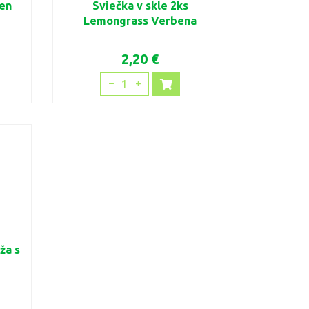
den
Sviečka v skle 2ks
Lemongrass Verbena
2,20 €
1
ža s