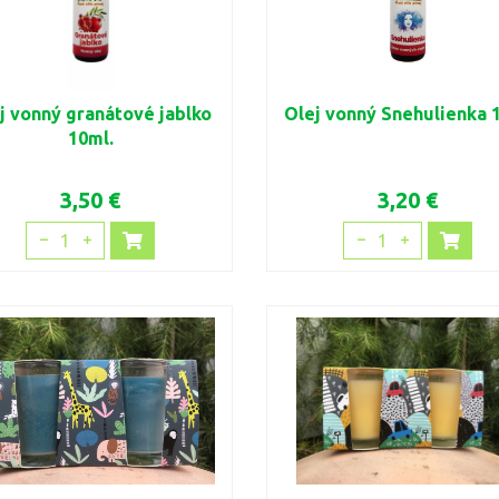
j vonný granátové jablko
Olej vonný Snehulienka 
10ml.
3,50 €
3,20 €
1
1