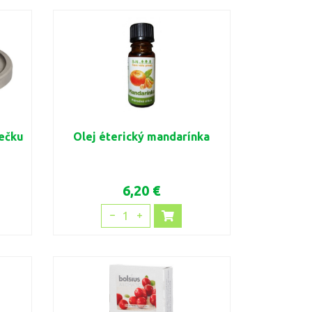
iečku
Olej éterický mandarínka
6,20 €
1