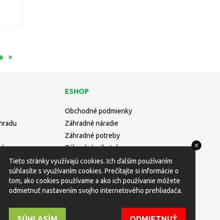
a
>
ESHOP
Obchodné podmienky
áhradu
Záhradné náradie
Záhradné potreby
učne
Záhradný nábytok
Rastliny
Tieto stránky využívajú cookies. Ich ďalším používaním
súhlasíte s využívaním cookies. Prečítajte si informácie o
tom, ako cookies používame a ako ich používanie môžete
odmietnuť nastavením svojho internetového prehliadača.
SÚHLASÍM
ODMIETNUŤ