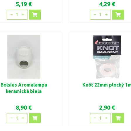
5,19 €
4,29 €
1
1
Bolsius Aromalampa
Knôt 22mm plochý 1
keramická biela
8,90 €
2,90 €
1
1