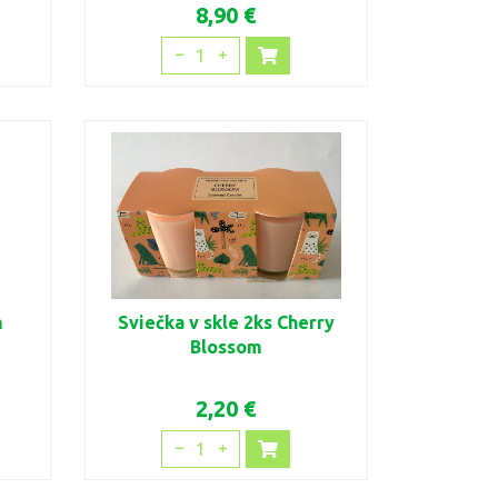
8,90 €
1
m
Sviečka v skle 2ks Cherry
Blossom
2,20 €
1