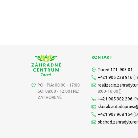
KONTAKT
Tureň 171, 903 01
+421 905 228 916
(T
PO - PIA: 08:00 - 17:00
realizacie.zahradyt
SO: 08:00 - 12:00 I NE:
8:00-16:00 ))
ZATVORENÉ
+421 905 982 296
(P
skurak.autodoprava
+421 907 968 154
(O
obchod.zahradyture