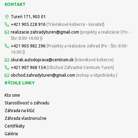
KONTAKT
Tureň 171, 903 01
+421 905 228 916
(Trávnikové koberce - konateľ)
realizacie.zahradyturen@gmail.com
(projekty a realizácie ( Po -
Štv: 8:00-16:00 ))
+421 905 982 296
(Projekty a realizácie záhrad (Po - Štv: 8:00-
16:00 ))
skurak.autodoprava@centrum.sk
(trávnikové koberce)
+421 907 968 154
(Obchod Záhradné Centrum Tureň)
obchod.zahradyturen@gmail.com
(eshop a objednávky )
RÝCHLE LINKY
Kto sme
Starostlivosť o záhradu
Záhrada na kľúč
Záhrada vlastnoručne
Certifikáty
Galéria