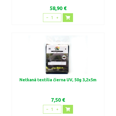
58,90 €
1
Netkaná textília čierna UV, 50g 3,2x5m
7,50 €
1