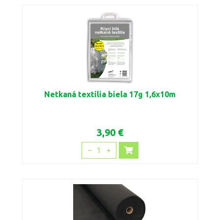
Netkaná textília biela 17g 1,6x10m
3,90 €
1