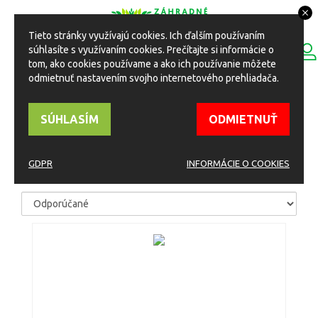
Tieto stránky využívajú cookies. Ich ďalším používaním
0
súhlasíte s využívaním cookies. Prečítajte si informácie o
ESHOP
Toggle
tom, ako cookies používame a ako ich používanie môžete
navigation
odmietnuť nastavením svojho internetového prehliadača.
HOME
Eshop
Záhradné potreby
Geotextílie
SÚHLASÍM
ODMIETNUŤ
GEOTEXTÍLIE
GDPR
INFORMÁCIE O COOKIES
TRIEDIŤ PODĽA