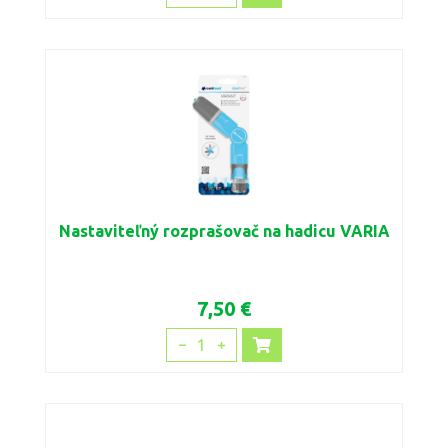
Nastaviteľný rozprašovač na hadicu VARIA
7,50 €
1