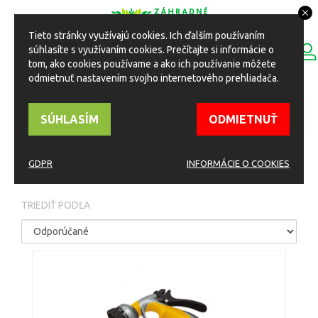
Tieto stránky využívajú cookies. Ich ďalším používaním
0
súhlasíte s využívaním cookies. Prečítajte si informácie o
ESHOP
Toggle
tom, ako cookies používame a ako ich používanie môžete
navigation
odmietnuť nastavením svojho internetového prehliadača.
HOME
Eshop
Zavlažovanie
Rozprašovače a ostané
SÚHLASÍM
ODMIETNUŤ
ROZPRAŠOVAČE A
OSTANÉ
GDPR
INFORMÁCIE O COOKIES
TRIEDIŤ PODĽA