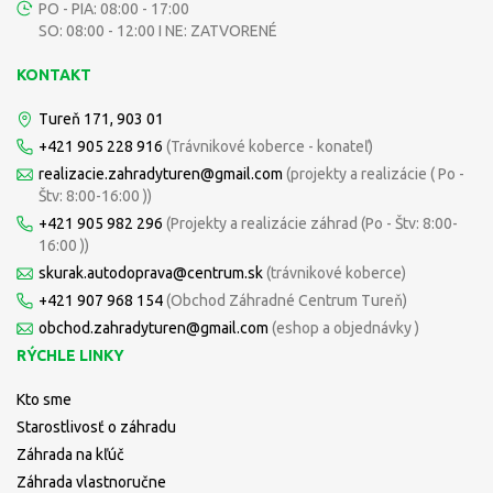
PO - PIA: 08:00 - 17:00
SO: 08:00 - 12:00 I NE: ZATVORENÉ
KONTAKT
Tureň 171, 903 01
+421 905 228 916
(Trávnikové koberce - konateľ)
realizacie.zahradyturen@gmail.com
(projekty a realizácie ( Po -
Štv: 8:00-16:00 ))
+421 905 982 296
(Projekty a realizácie záhrad (Po - Štv: 8:00-
16:00 ))
skurak.autodoprava@centrum.sk
(trávnikové koberce)
+421 907 968 154
(Obchod Záhradné Centrum Tureň)
obchod.zahradyturen@gmail.com
(eshop a objednávky )
RÝCHLE LINKY
Kto sme
Starostlivosť o záhradu
Záhrada na kľúč
Záhrada vlastnoručne