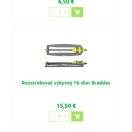
6,50 €
1
Rozstrekovač výkyvný 16-dier Braddas
15,50 €
1