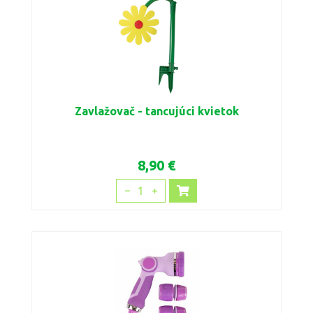
Zavlažovač - tancujúci kvietok
8,90 €
1