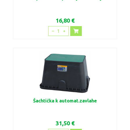
16,80 €
1
Šachtička k automat.zavlahe
31,50 €