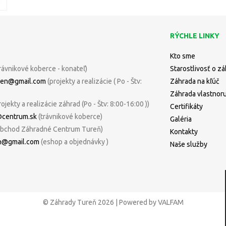
RÝCHLE LINKY
Kto sme
rávnikové koberce - konateľ)
Starostlivosť o z
uren@gmail.com
(projekty a realizácie ( Po - Štv:
Záhrada na kľúč
Záhrada vlastnor
rojekty a realizácie záhrad (Po - Štv: 8:00-16:00 ))
Certifikáty
@centrum.sk
(trávnikové koberce)
Galéria
bchod Záhradné Centrum Tureň)
Kontakty
n@gmail.com
(eshop a objednávky )
Naše služby
© Záhrady Tureň 2026 | Powered by VALFAM