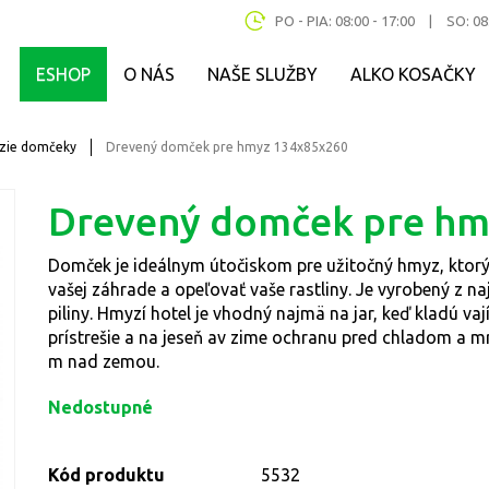
PO - PIA: 08:00 - 17:00
|
SO: 08
ESHOP
O NÁS
NAŠE SLUŽBY
ALKO KOSAČKY
zie domčeky
Drevený domček pre hmyz 134x85x260
Drevený domček pre hm
Domček je ideálnym útočiskom pre užitočný hmyz, ktor
vašej záhrade a opeľovať vaše rastliny. Je vyrobený z naj
piliny. Hmyzí hotel je vhodný najmä na jar, keď kladú vaj
prístrešie a na jeseň av zime ochranu pred chladom a 
m nad zemou.
Nedostupné
Kód produktu
5532