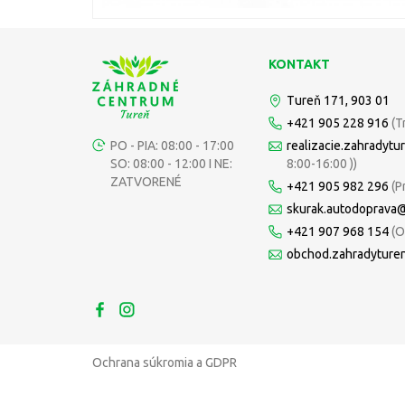
KONTAKT
Tureň 171, 903 01
+421 905 228 916
(T
PO - PIA: 08:00 - 17:00
realizacie.zahradyt
SO: 08:00 - 12:00 I NE:
8:00-16:00 ))
ZATVORENÉ
+421 905 982 296
(P
skurak.autodoprava
+421 907 968 154
(O
obchod.zahradyture
Ochrana súkromia a GDPR