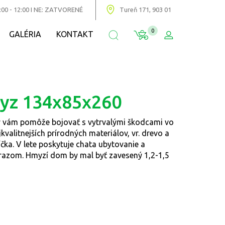
:00 - 12:00 I NE: ZATVORENÉ
Tureň 171, 903 01
0
GALÉRIA
KONTAKT
yz 134x85x260
ý vám pomôže bojovať s vytrvalými škodcami vo
kvalitnejších prírodných materiálov, vr. drevo a
íčka. V lete poskytuje chata ubytovanie a
mrazom. Hmyzí dom by mal byť zavesený 1,2-1,5