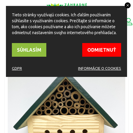
Tieto stránky využívajú cookies. Ich ďalším používaním
0
súhlasíte s využívaním cookies. Prečítajte si informácie o
ESHOP
Toggle
tom, ako cookies používame a ako ich používanie môžete
navigation
odmietnuť nastavením svojho internetového prehliadača.
HOME
Eshop
Ostatné produkty v ponuke
Hmyzie domčeky
Drevený domček pre hmyz 19x9x30cm
SÚHLASÍM
ODMIETNUŤ
GDPR
INFORMÁCIE O COOKIES