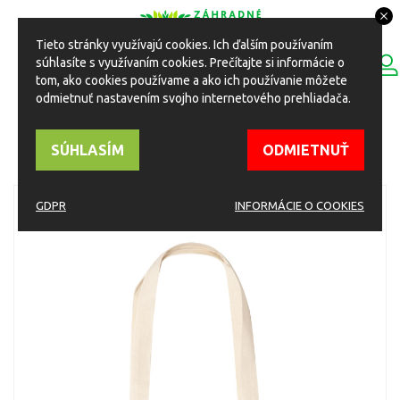
Tieto stránky využívajú cookies. Ich ďalším používaním
0
súhlasíte s využívaním cookies. Prečítajte si informácie o
ESHOP
Toggle
tom, ako cookies používame a ako ich používanie môžete
navigation
odmietnuť nastavením svojho internetového prehliadača.
HOME
Eshop
Ostatné produkty v ponuke
Papierové tašky, čajové sviečky a iné
SÚHLASÍM
ODMIETNUŤ
Taška Missam bavlnená prírodná
GDPR
INFORMÁCIE O COOKIES