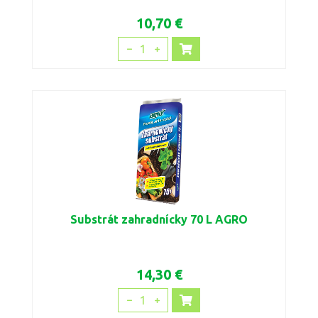
10,70 €
1
Substrát zahradnícky 70 L AGRO
14,30 €
1