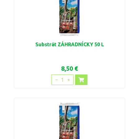
Substrát ZÁHRADNÍCKY 50 L
8,50 €
1