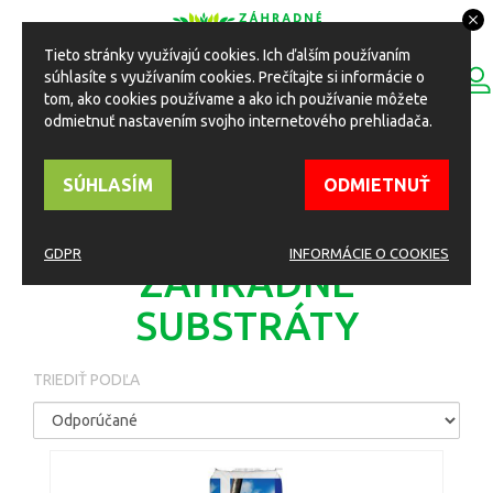
Tieto stránky využívajú cookies. Ich ďalším používaním
0
súhlasíte s využívaním cookies. Prečítajte si informácie o
ESHOP
Toggle
tom, ako cookies používame a ako ich používanie môžete
navigation
odmietnuť nastavením svojho internetového prehliadača.
HOME
Eshop
Substráty, kôra a kamenivo
Univerzálne záhradné substráty
SÚHLASÍM
ODMIETNUŤ
UNIVERZÁLNE
GDPR
INFORMÁCIE O COOKIES
ZÁHRADNÉ
SUBSTRÁTY
TRIEDIŤ PODĽA