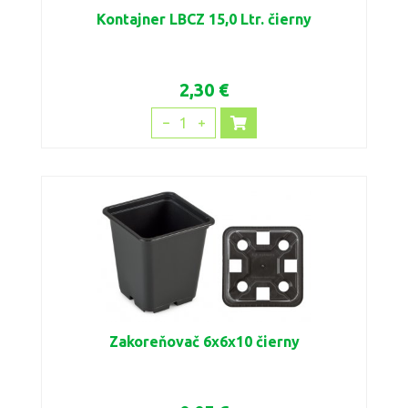
Kontajner LBCZ 15,0 Ltr. čierny
2,30 €
1
Zakoreňovač 6x6x10 čierny