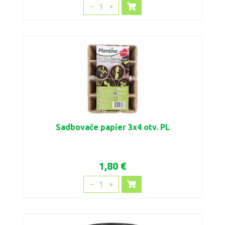
1
Sadbovače papier 3x4 otv. PL
1,80 €
1