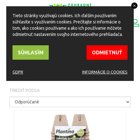
Tieto stránky využívajú cookies. Ich ďalším používaním
0
súhlasíte s využívaním cookies. Prečítajte si informácie o
ESHOP
Toggle
tom, ako cookies používame a ako ich používanie môžete
navigation
odmietnuť nastavením svojho internetového prehliadača.
HOME
Eshop
Zakoreňovače a kontajnery
SÚHLASÍM
ODMIETNUŤ
ZAKOREŇOVAČE A
KONTAJNERY
GDPR
INFORMÁCIE O COOKIES
TRIEDIŤ PODĽA