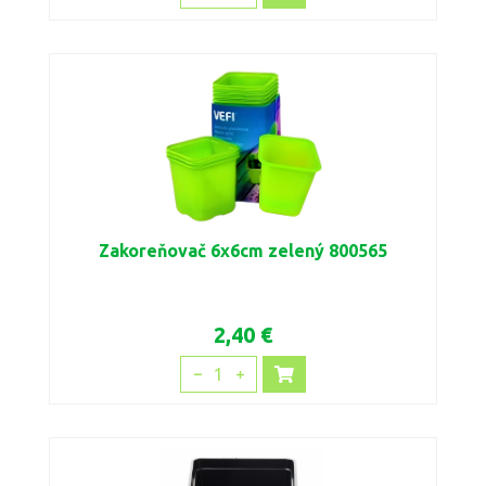
Zakoreňovač 6x6cm zelený 800565
2,40 €
1