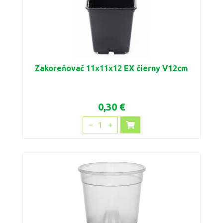
Zakoreňovač 11x11x12 EX čierny V12cm
0,30 €
1