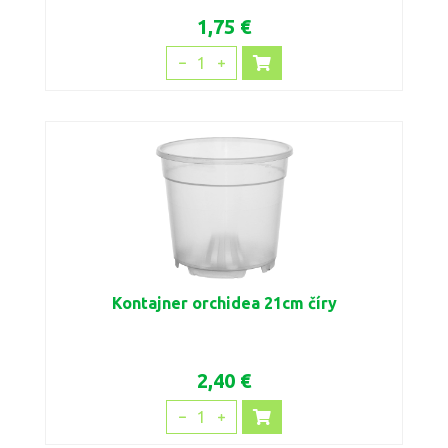
1,75 €
1
Kontajner orchidea 21cm číry
2,40 €
1