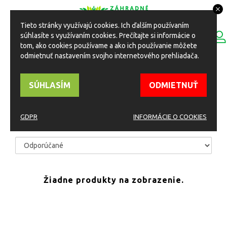
Tieto stránky využívajú cookies. Ich ďalším používaním
0
súhlasíte s využívaním cookies. Prečítajte si informácie o
ESHOP
Toggle
tom, ako cookies používame a ako ich používanie môžete
navigation
odmietnuť nastavením svojho internetového prehliadača.
HOME
Eshop
Rastliny
Letničky
SÚHLASÍM
ODMIETNUŤ
LETNIČKY
GDPR
INFORMÁCIE O COOKIES
TRIEDIŤ PODĽA
Žiadne produkty na zobrazenie.