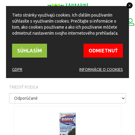
Tieto stránky využívajú cookies. Ich ďalším používaním
0
súhlasíte s využívaním cookies. Prečítajte si informácie o
ESHOP
Toggle
tom, ako cookies používame a ako ich používanie môžete
navigation
odmietnuť nastavením svojho internetového prehliadača.
HOME
Eshop
Ochrana rastlín
Postreky proti burine
SÚHLASÍM
ODMIETNUŤ
POSTREKY PROTI
BURINE
GDPR
INFORMÁCIE O COOKIES
TRIEDIŤ PODĽA