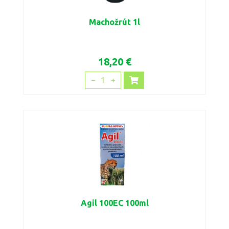
Machožrút 1l
18,20 €
1
Agil 100EC 100ml