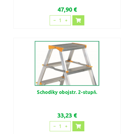
47,90 €
1
Schodíky obojstr. 2-stupň.
33,23 €
1