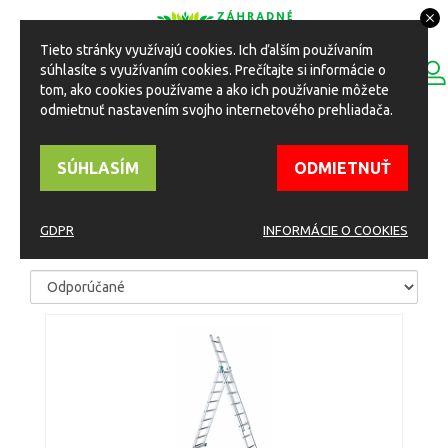
Tieto stránky využívajú cookies. Ich ďalším používaním
0
súhlasíte s využívaním cookies. Prečítajte si informácie o
ESHOP
Toggle
tom, ako cookies používame a ako ich používanie môžete
navigation
odmietnuť nastavením svojho internetového prehliadača.
HOME
Eshop
Záhradné potreby
Rebríky
SÚHLASÍM
ODMIETNUŤ
REBRÍKY
GDPR
INFORMÁCIE O COOKIES
TRIEDIŤ PODĽA