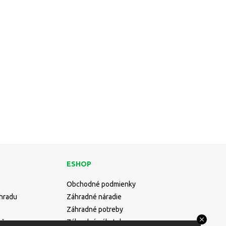
ESHOP
Obchodné podmienky
áhradu
Záhradné náradie
Záhradné potreby
učne
Záhradný nábytok