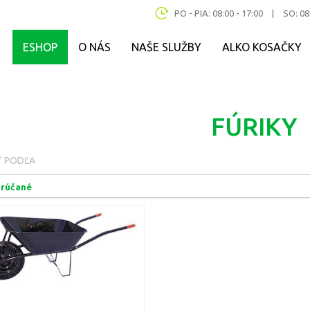
PO - PIA: 08:00 - 17:00
|
SO: 08
ESHOP
O NÁS
NAŠE SLUŽBY
ALKO KOSAČKY
FÚRIKY
Ť PODĽA
rúčané