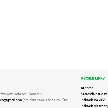
RÝCHLE LINKY
Kto sme
rávnikové koberce - konateľ)
Starostlivosť o z
uren@gmail.com
(projekty a realizácie ( Po - Štv:
Záhrada na kľúč
Záhrada vlastnor