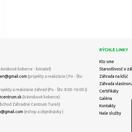
RÝCHLE LINKY
Kto sme
rávnikové koberce - konateľ)
Starostlivosť o z
uren@gmail.com
(projekty a realizácie ( Po - Štv:
Záhrada na kľúč
Záhrada vlastnor
rojekty a realizácie záhrad (Po - Štv: 8:00-16:00 ))
Certifikáty
@centrum.sk
(trávnikové koberce)
Galéria
bchod Záhradné Centrum Tureň)
Kontakty
n@gmail.com
(eshop a objednávky )
Naše služby