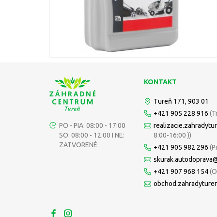
KONTAKT
Tureň 171, 903 01
+421 905 228 916
(T
PO - PIA: 08:00 - 17:00
realizacie.zahradyt
SO: 08:00 - 12:00 I NE:
8:00-16:00 ))
ZATVORENÉ
+421 905 982 296
(P
skurak.autodoprava
+421 907 968 154
(O
obchod.zahradyture