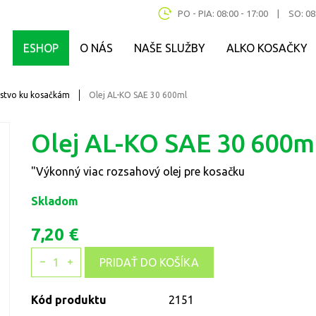
PO - PIA: 08:00 - 17:00
|
SO: 08
ESHOP
O NÁS
NAŠE SLUŽBY
ALKO KOSAČKY
nstvo ku kosačkám
Olej AL-KO SAE 30 600ml
Olej AL-KO SAE 30 600m
"Výkonný viac rozsahový olej pre kosačku
Skladom
7,20 €
1
PRIDAŤ DO KOŠÍKA
Kód produktu
2151