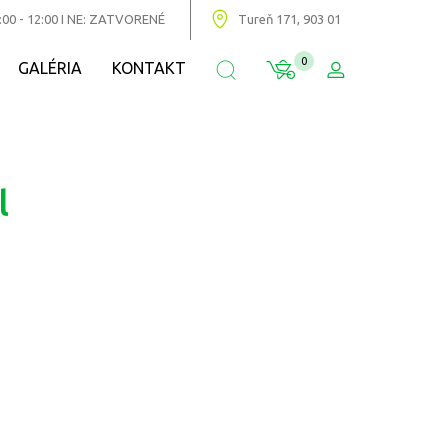
:00 - 12:00 I NE: ZATVORENÉ
Tureň 171, 903 01
0
GALÉRIA
KONTAKT
l