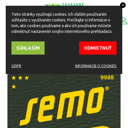
Tieto stránky využívajú cookies. Ich ďalším používaním
0
súhlasíte s využívaním cookies. Prečítajte si informácie o
ESHOP
Toggle
tom, ako cookies používame a ako ich používanie môžete
navigation
odmietnuť nastavením svojho internetového prehliadača.
HOME
Eshop
Osivá a semená
Osivá kvety - letničky a trvalky
SÚHLASÍM
ODMIETNUŤ
Kvetinový koberec nízky 30cm letničky
GDPR
INFORMÁCIE O COOKIES