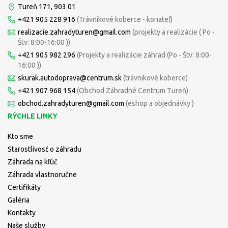
Tureň 171, 903 01
+421 905 228 916
(Trávnikové koberce - konateľ)
realizacie.zahradyturen@gmail.com
(projekty a realizácie ( Po -
Štv: 8:00-16:00 ))
+421 905 982 296
(Projekty a realizácie záhrad (Po - Štv: 8:00-
16:00 ))
skurak.autodoprava@centrum.sk
(trávnikové koberce)
+421 907 968 154
(Obchod Záhradné Centrum Tureň)
obchod.zahradyturen@gmail.com
(eshop a objednávky )
RÝCHLE LINKY
Kto sme
Starostlivosť o záhradu
Záhrada na kľúč
Záhrada vlastnoručne
Certifikáty
Galéria
Kontakty
Naše služby