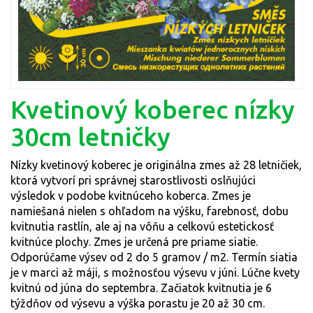
Kvetinový koberec nízky
30cm letničky
Nízky kvetinový koberec je originálna zmes až 28 letničiek,
ktorá vytvorí pri správnej starostlivosti oslňujúci
výsledok v podobe kvitnúceho koberca. Zmes je
namiešaná nielen s ohľadom na výšku, farebnosť, dobu
kvitnutia rastlín, ale aj na vôňu a celkovú estetickosť
kvitnúce plochy. Zmes je určená pre priame siatie.
Odporúčame výsev od 2 do 5 gramov / m2. Termín siatia
je v marci až máji, s možnosťou výsevu v júni. Lúčne kvety
kvitnú od júna do septembra. Začiatok kvitnutia je 6
týždňov od výsevu a výška porastu je 20 až 30 cm.